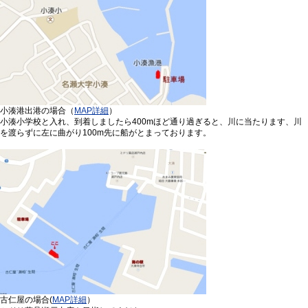
小湊港出港の場合（
MAP詳細
）
小湊小学校と入れ、到着しましたら400mほど通り過ぎると、川に当たります、川
を渡らずに左に曲がり100m先に船がとまっております。
古仁屋の場合(
MAP詳細
）