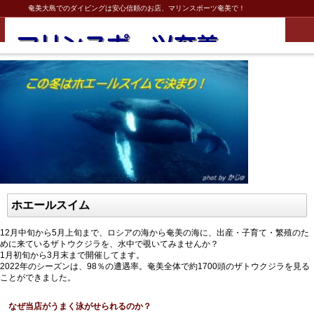
奄美大島でのダイビングは安心信頼のお店、マリンスポーツ奄美で！
ホエールスイム
12月中旬から5月上旬まで、ロシアの海から奄美の海に、出産・子育て・繁殖のた
めに来ているザトウクジラを、水中で覗いてみませんか？
1月初旬から3月末まで開催してます。
2022年のシーズンは、98％の遭遇率。奄美全体で約1700頭のザトウクジラを見る
ことができました。
なぜ当店がうまく泳がせられるのか？