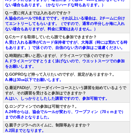
ない場合もあります。（かなりハードな時もあります。）
Q.一度に何人までは入れるのですか？
A.協会のルールで8名までです。それ以上いる場合は、2チームに分け
てエントリーしてもらいます。（ですので、通常の半分しか海に入れ
ない場合もありますが、料金に変動はありません。）
Q.Cカードを取得していたら誰でも参加できますか？
A.受け入れる基準がCカード保持者ですが、大海原（時には荒れてる時
もあります。）で泳ぐので、自信のない方の参加はご遠慮ください。
Q.時期的に寒いと思いますが、ドライスーツで泳ぐのですか？
A.ドライスーツですとうまく泳げないので、ウエットスーツでの参加
をお願いします。
Q.GOPROなど持って入りたいのですが、規定がありますか？。
A.棒は30㎝以下でお願いします。
Q.最近PADIが、フリーダイバーコースという講習を始めているようで
すが、その講習を受けると参加はできますか？
A.はい、しっかりとしたした講習ですので、参加可能です。
Q.ロングフィンでの参加は可能ですか？。
A.24年からは、協会でルールが変わり、ワープフィン（70ｃｍまで）
までの長さとなりました。
Q.親子クジラへのスイムに、制限等ありますか？
A.2回までとなります。