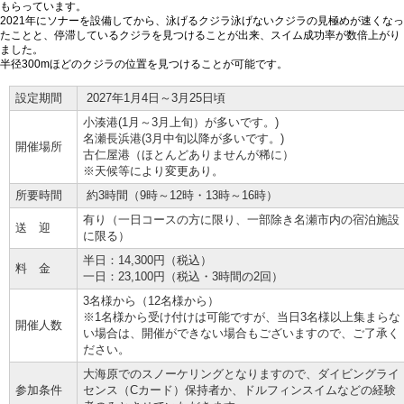
もらっています。
2021年にソナーを設備してから、泳げるクジラ泳げないクジラの見極めが速くなっ
たことと、停滞しているクジラを見つけることが出来、スイム成功率が数倍上がり
ました。
半径300mほどのクジラの位置を見つけることが可能です。
設定期間
2027年1月4日～3月25日頃
小湊港(1月～3月上旬）が多いです。)
名瀬長浜港(3月中旬以降が多いです。)
開催場所
古仁屋港（ほとんどありませんが稀に）
※天候等により変更あり。
所要時間
約3時間（9時～12時・13時～16時）
有り（一日コースの方に限り、一部除き名瀬市内の宿泊施設
送 迎
に限る）
半日：14,300円（税込）
料 金
一日：23,100円（税込・3時間の2回）
3名様から（12名様から）
※1名様から受け付けは可能ですが、当日3名様以上集まらな
開催人数
い場合は、開催ができない場合もございますので、ご了承く
ださい。
大海原でのスノーケリングとなりますので、ダイビングライ
参加条件
センス（Cカード）
保持者か、ドルフィンスイムなどの経験