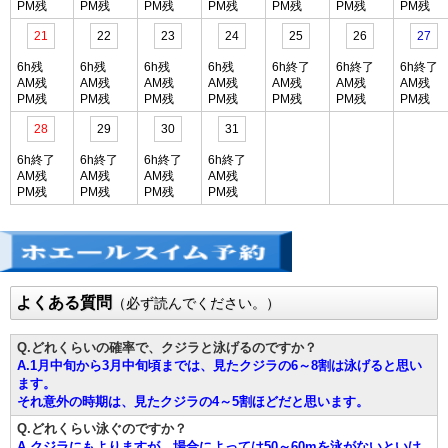
PM残
PM残
PM残
PM残
PM残
PM残
PM残
21
22
23
24
25
26
27
6h残
6h残
6h残
6h残
6h終了
6h終了
6h終了
AM残
AM残
AM残
AM残
AM残
AM残
AM残
PM残
PM残
PM残
PM残
PM残
PM残
PM残
28
29
30
31
6h終了
6h終了
6h終了
6h終了
AM残
AM残
AM残
AM残
PM残
PM残
PM残
PM残
よくある質問
（必ず読んでください。）
Q.どれくらいの確率で、クジラと泳げるのですか？
A.1月中旬から3月中旬頃までは、見たクジラの6～8割は泳げると思い
ます。
それ意外の時期は、見たクジラの4～5割ほどだと思います。
Q.どれくらい泳ぐのですか？
A.クジラにもよりますが、場合によっては50～60mを泳がないといけ