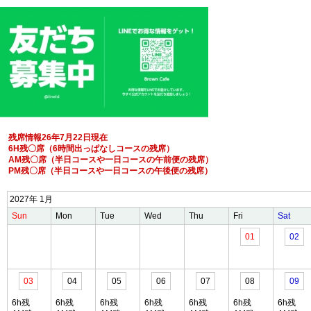
残席情報26年7月22日現在
6H残〇席（6時間出っぱなしコースの残席）
AM残〇席（半日コースや一日コースの午前便の残席）
PM残〇席（半日コースや一日コースの午後便の残席）
2027年 1月
Sun
Mon
Tue
Wed
Thu
Fri
Sat
01
02
03
04
05
06
07
08
09
6h残
6h残
6h残
6h残
6h残
6h残
6h残